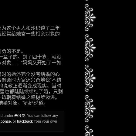
因为这个男人和沙织谈了三年
就经常给她寄一些相亲对象的
阿勇的不是。
一辈子的。到了四十岁，就没
对象……”妈妈又开始了一如
当时的她还完全没有结婚的心
聚会时大家还兴奋地说“不结
的说教正逐渐变成现实。当时
闺蜜也都陆陆续续结了婚，只剩
一边朝着结婚之路稳步迈进。
结婚对象。”妈妈说道。
led under
未分类
. You can follow any
esponse
, or
trackback
from your own