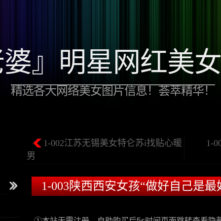
老婆』明星网红美
精选各大网络美女图片信息！荟萃精华！
1-002江苏无锡美女特仑苏i找贴心暖
1
男
1-003陕西西安女孩“做好自己是
①本站无需注册，自助购买后5s时间页面跳转查看隐