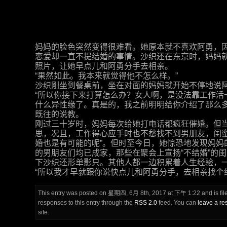
妈妈的脸色突然变得很难看。她原本就不喜欢阿勇，
恋爱却一直不提结婚的事情。沙织还在东京时，妈妈
照片，让她早点儿和阿勇分手去相亲。
“果然如此。我本来就觉得他不怎么样。”
沙织刚坐到餐桌前，坐在对面的妈妈就开始不停地说
“所以你接下来打算怎么办？女人啊，是没法靠工作活
什么异性缘了。真是的，我之前明明给你介绍了那么多
既往的说教。
刚过三十岁时，妈妈每次给她打电话都疯狂催婚。但
思，况且，工作得心应手时也不愁找不到男朋友，闺蜜
婚也是有可能的呢”。但时至今日，她惊恐地发现妈妈
的男朋友们均已成家，那些在聚会上宣扬“不结婚”的
下沙织还形单影只。其他人都一边积累着人生经验，
“所以我才早就跟你说快点儿和阿勇分手，去相亲找个
This entry was posted on 星期四, 6月 8th, 2017 at 下午 1:22 and is fi
responses to this entry through the
RSS 2.0
feed. You can
leave a r
site.