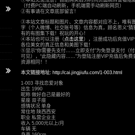
（付费PC端自动刷新，手机端需手动刷新网页）
②有事请在文章底部留言！
③本站文章标题和图片、文章内容都对应不上，唯有
字（个人微博、社交账号等）信息为真，顾名思义“猜
有的有图集下载！祝玩的开心！
④本站也可以注册（
点击这里
），注册成功后充值VI
各位美女的真正信息和美图下载！
⑤显示“你需要先支付……立即支付”为免登录支付（付费
可见），“此隐藏内容……”为登陆注册VIP充值后免费
资源相同！！
本文链接地址:
http://cai.jingjiufu.com/1-003.html
1-003 寻找恋爱对象
出生 1990
昵称 做好自己是最好的
星座 双子座
感情状况 单身
常住地 陕西西安
职业 私营企业主
收入 5,000元以上/月
车辆 无
身高 160cm