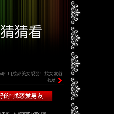
女猜猜看
-004四川成都美女靓丽！找女友就
找她
最好的”找恋爱男友
藏内容，付款方式为支付宝。